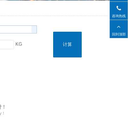
咨询热线
回到顶部
KG
费！
y！