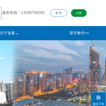
服务热线：13266769269
登 录
注册
关于速巢
新手教学>>
微信下单