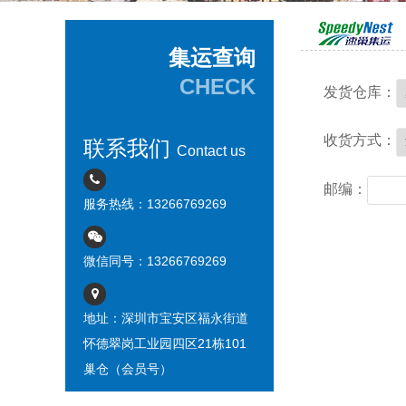
集运查询
CHECK
发货仓库：
收货方式：
联系我们
Contact us
邮编：
服务热线：13266769269
微信同号：13266769269
地址：深圳市宝安区福永街道
怀德翠岗工业园四区21栋101
巢仓（会员号）