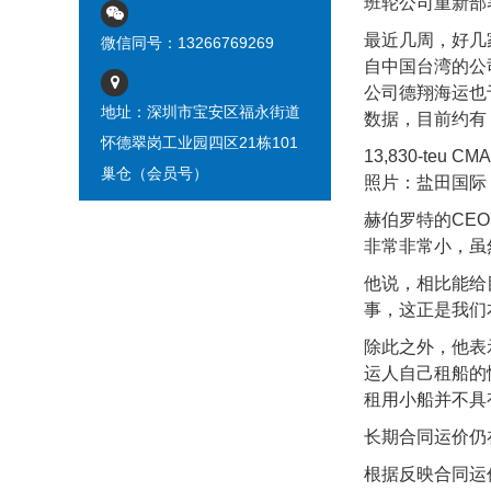
班轮公司重新部
最近几周，好几
微信同号：13266769269
自中国台湾的公司
公司德翔海运也于
地址：深圳市宝安区福永街道
数据，目前约有 
怀德翠岗工业园四区21栋101
13,830-teu
巢仓（会员号）
照片：盐田国际
赫伯罗特的CE
非常非常小，虽
他说，相比能给目的
事，这正是我们
除此之外，他表
运人自己租船的
租用小船并不具
长期合同运价仍
根据反映合同运价走向