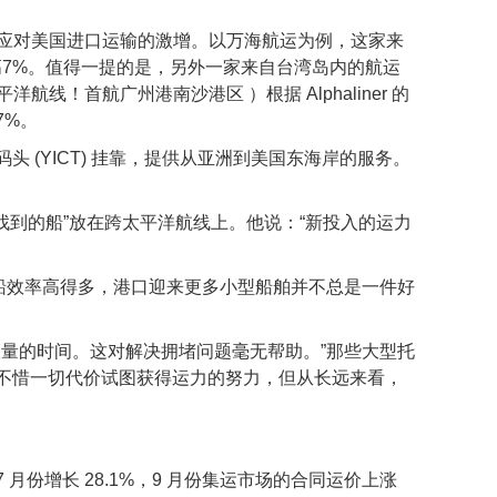
应对美国进口运输的激增。以万海航运为例，这家来
 月高7%。值得一提的是，另外一家来自台湾岛内的航运
！首航广州港南沙港区 ）根据 Alphaliner 的
7%。
田国际集装箱码头 (YICT) 挂靠，提供从亚洲到美国东海岸的服务。
找到的船”放在跨太平洋航线上。他说：“新投入的运力
 teu 的船效率高得多，港口迎来更多小型船舶并不总是一件好
量的时间。这对解决拥堵问题毫无帮助。”那些大型托
们不惜一切代价试图获得运力的努力，但从长远来看，
2% 和 7 月份增长 28.1%，9 月份集运市场的合同运价上涨