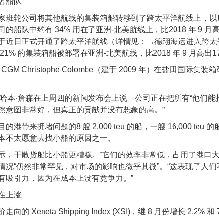
署船队
家班轮公司将其他航线的集装箱船转移到了跨太平洋航线上，以
的船队中约有 34% 用在了亚洲-北美航线上，比2018 年 9
近日正式开通了跨太平洋航线（详情见：→德翔海运进入跨太平洋航线
21% 的集装箱船被部署在亚洲-北美航线，比2018 年 9 月高出1
 CMA CGM Christophe Colombe（建于 2009 年）在盐
O哈本·詹森在上周四的新闻发布会上说，公司正在把所有“他们能
然意图非常好，但真正的贡献并没有想象的高。”
港带来拥堵问题的8 艘 2,000 teu 的船，一艘 16,000
本不太愿意去找小船的原因之一。
示，干散货船比小船更糟糕。“它们的效率非常低，占用了港口大
情况“仍然非常罕见，对市场的影响也微乎其微”。“这表现了人
有吸引力，因为在成本上没有竞争力。”
在上涨
的 Xeneta Shipping Index (XSI)，继 8 月份增长 2.