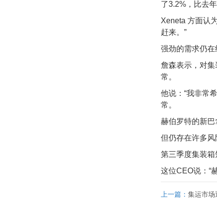
了3.2%，比去年
Xeneta 
赶来。”
强劲的需求仍在
詹森表示，对集
常。
他说：“我非常
常。
赫伯罗特的新巴拿马
但仍存在许多风
第三季度集装箱
这位CEO说：
上一篇：
集运市场