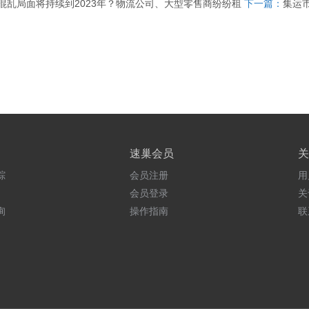
混乱局面将持续到2023年？物流公司、大型零售商纷纷租
下一篇：
集运
速巢会员
关
踪
会员注册
用
会员登录
关
询
操作指南
联