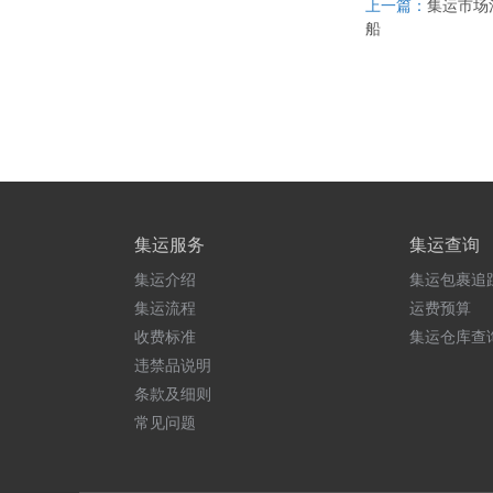
上一篇：
集运市场
船
集运服务
集运查询
集运介绍
集运包裹追
集运流程
运费预算
收费标准
集运仓库查
违禁品说明
条款及细则
常见问题