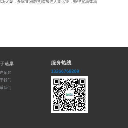
市场火爆，多家亚洲散货船东进入集运业，赚得盆满钵满
服务热线
于速巢
13266769269
户须知
于我们
系我们