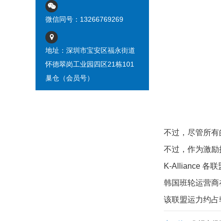
微信同号：13266769269
地址：深圳市宝安区福永街道
怀德翠岗工业园四区21栋101
巢仓（会员号）
不过，尽管所有的
不过，作为激励措施
K-Allian
韩国班轮运营商在
该联盟运力约占韩