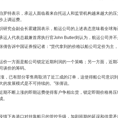
伯罗特表示，承运人面临着来自托运人和监管机构越来越大的压
步上调运费。
织研究会副会长霍建国表示，船运公司的上述表态意味着全球海
运人代表总裁兼首席执行官John Butler则认为，航运公
张倩告诉中国证券报记者：“货代拿到的价格以船公司定价为主
运价一方面是船公司锁定近期利润的一个策略；另一方面，近期
司谈价的筹码。
大涨，已有部分零售商取消了近三成的订单，这使得船公司意识
大的发展模式是不可持续的。”张倩说。
近期不断上涨的即期运费使得客户争相出货，锁定即期价格将压
成。
疫情下各港口对挂靠船只的管控升级，加剧班期的延误和供需矛