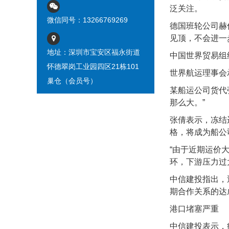
泛关注。
微信同号：13266769269
德国班轮公司赫
见顶，不会进一
地址：深圳市宝安区福永街道
中国世界贸易组
怀德翠岗工业园四区21栋101
世界航运理事会承
巢仓（会员号）
某船运公司货代
那么大。”
张倩表示，冻结
格，将成为船公
“由于近期运价
环，下游压力过
中信建投指出，
期合作关系的达
港口堵塞严重
中信建投表示，