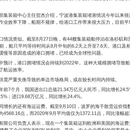
部集装箱中心主任贺杰介绍，宁波港集装箱堵港情况今年以来很严
作业效率下降，船期不规律，给港口工作带来很大压力，目前平
口情况类似。截至8月27日晚，有44艘集装箱船停泊在洛杉矶
目前，船只平均等待时间从8月中旬的6.2天上升至7.6天。港口
缓慢等原因造成的港口拥堵，已经成为全球性问题。
中预计，港口拥堵情况会持续到2022年。这种大规模拥堵导致
了航运效率。
供需严重失衡导致的单边市场格局，或在较长时间内持续。
前7个月，我国进出口总值21.34万亿元人民币，同比增长24.5%，
5%；进口9.68万亿元，同比增长24.4%。
同增长的还有海运运费。截至9月10日，波罗的海干散货运价指数
568.16点，而2020年9月平均值仅为1372.11点，同比涨幅超
有限公司负责人表示，现在一个集装箱运到欧洲和美国的海运费为