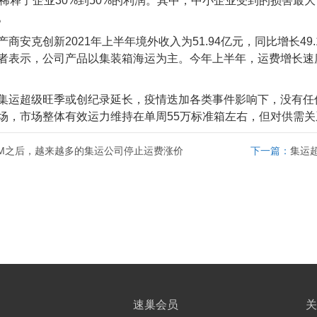
上稀释了企业30%到50%的利润。其中，中小企业受到的损害
。
商安克创新2021年上半年境外收入为51.94亿元，同比增长49
者表示，公司产品以集装箱海运为主。今年上半年，运费增长速
集运超级旺季或创纪录延长，疫情迭加各类事件影响下，没有任
场，市场整体有效运力维持在单周55万标准箱左右，但对供需
CGM之后，越来越多的集运公司停止运费涨价
下一篇：
集运
速巢会员
关